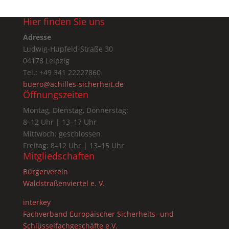
Hier finden Sie uns
Adresse
Ludwig-Hupfeld-Straße 30
04178 Leipzig
Tel.: +49 341 22227860
buero@achilles-sicherheit.de
Öffnungszeiten
Montag, Dienstag, Donnerstag:
8–12 Uhr | 13–17 Uhr
Mittwoch: geschlossen
Freitag: 8–12 Uhr | 13–15 Uhr
Mitgliedschaften
Bürgerverein
Waldstraßenviertel e. V.
interkey
Fachverband Europäischer Sicherheits- und
Schlüsselfachgeschäfte e.V.