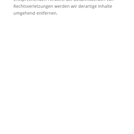
Rechtsverletzungen werden wir derartige Inhalte
umgehend entfernen.
Jetzt per E-Mail Kontakt
aufnehmen!
buero@achilles-sicherheit.de