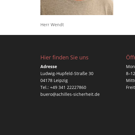
Herr Wendt
Hier finden Sie uns
Öff
Adresse
Mont
Ludwig-Hupfeld-Straße 30
8–12
04178 Leipzig
Mitt
Tel.: +49 341 22227860
Frei
buero@achilles-sicherheit.de