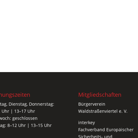
nungszeiten
Mitgliedschaften
ag, Dienstag, Donnerstag:
Bürgerverein
 Uhr | 13–17 Uhr
Waldstraßenviertel e. V.
woch: geschlossen
interkey
tag: 8–12 Uhr | 13–15 Uhr
Fachverband Europäischer
Sicherheits- und