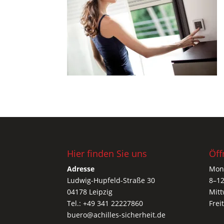
Hier finden Sie uns
Öff
Adresse
Mont
Ludwig-Hupfeld-Straße 30
8–12
04178 Leipzig
Mitt
Tel.: +49 341 22227860
Frei
buero@achilles-sicherheit.de