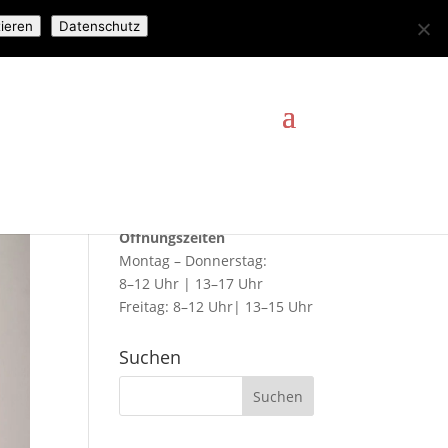
ieren
Datenschutz
Hier finden Sie uns
Adresse Ludwih-Hupfeld-
Straße 30 04178 Leipzig
Öffnungszeiten
Montag – Donnerstag:
8–12 Uhr | 13–17 Uhr
Freitag: 8–12 Uhr| 13–15 Uhr
Suchen