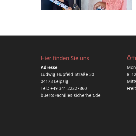
Hier finden Sie uns
Öff
Adresse
Mont
Ludwig-Hupfeld-Straße 30
8–12
04178 Leipzig
Mitt
Tel.: +49 341 22227860
Frei
buero@achilles-sicherheit.de